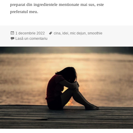
preparat din ingredientele mentionate mai sus, este
preferatul meu.
Publicat
1 decembrie 2022
Etichete
cina
,
idei
,
mic dejun
,
smoothie
pe
Lasă un comentariu
la Idee de gustare pentru cina