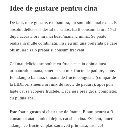
Idee de gustare pentru cina
De fapt, nu e gustare, e o bautura, un smoothie mai exact. E
absolut delicios si destul de satios. Eu il consum la ora 17 si
dupa aceasta ora nu mai beau/mananc nimic. Se poate
realiza in multe combinatii, insa eu am una preferata pe care
obisnuiesc sa o prepar si consum frecvent.
Cel mai delicios smoothie cu fructe este in opinia mea
urmatorul: banana, zmerua sau mix fructe de padure, lapte.
Eu adaug o banana, o mana de fructe congelate (cumpar de
la LIDL ori zmeura ori mix de fructe de padura), apoi pun
lapte cat sa acopere fructele. Daca iese prea gros, completez
cu putina apa.
Este foarte gustos si chiar tine de foame. E bun pentru a fi
consumat atat la micul dejun, cat si la cina. Evident, puteti
adauga ce fructe va plac sau aveti prin casa, insa cel