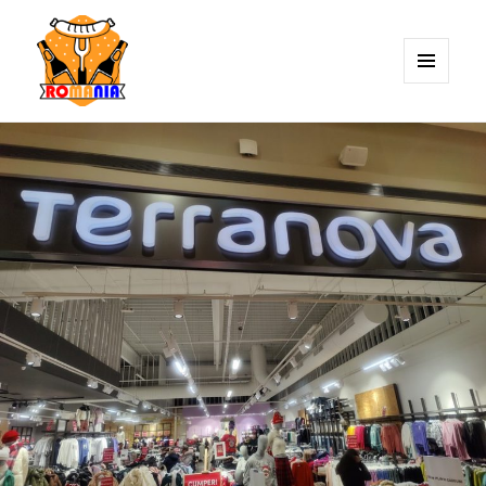
MENIU
ȘI
WIDGET-
Blog de România
URI