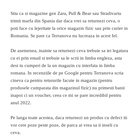
Stiu ca si magazine gen Zara, Pull & Bear sau Stradivariu
trimit marfa din Spania dar daca vrei sa returnezi ceva, o
poti face cu lejeritate la orice magazin fizic sau prin curier in
Romania. Se pare ca Terranova nu lucreaza in acest fel.
De asemenea, inainte sa returnezi ceva trebuie sa iei legatura
cu ei prin email si trebuie sa le scrii in limba engleza, asta
desi tu cumperi de la un magazin cu interfata in limba
romana. In recenziile de pe Google pentru Terranova scria
cineva ca pentru retururile facute in magazin (pentru
produsele cumparata din magazinul fizic) nu primesti banii
inapoi ci un voucher, ceea ce mi se pare incredibil pentru
anul 2022.
Pe langa toate acestea, daca returnezi un produs cu defect iti
vor cere poze peste poze, de parca ai vrea sa ii inseli cu
ceva.