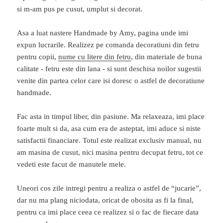
si m-am pus pe cusut, umplut si decorat.
Asa a luat nastere Handmade by Amy, pagina unde imi
expun lucrarile. Realizez pe comanda decoratiuni din fetru
pentru copii,
nume cu litere din fetru
, din materiale de buna
calitate - fetru este din lana - si sunt deschisa noilor sugestii
venite din partea celor care isi doresc o astfel de decoratiune
handmade.
Fac asta in timpul liber, din pasiune. Ma relaxeaza, imi place
foarte mult si da, asa cum era de asteptat, imi aduce si niste
satisfactii financiare. Totul este realizat exclusiv manual, nu
am masina de cusut, nici masina pentru decupat fetru, tot ce
vedeti este facut de manutele mele.
Uneori cos zile intregi pentru a realiza o astfel de “jucarie”,
dar nu ma plang niciodata, oricat de obosita as fi la final,
pentru ca imi place ceea ce realizez si o fac de fiecare data