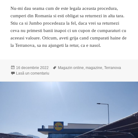
Nu-mi dau seama cum de este legala aceasta procedura,
cumperi din Romania si esti obligat sa returnezi in alta tara.
Stiu ca si Jumbo procedeaza la fel, daca vrei sa returnezi
ceva nu primesti banii inapoi ci un cupon de cumparaturi cu
aceeasi valoare. Oricum, aveti grija cand cumparati haine de
la Terranova, sa nu ajungeti la retur, ca e nasol.
Publicat
16 decembrie 2022
Etichete
Magazin online
,
magazine
,
Terranova
pe
Lasă un comentariu
la De evitat magazinul online de haine Terranova