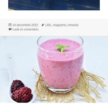
Publicat
14 decembrie 2022
Etichete
LIDL
,
magazine
,
romania
pe
Lasă un comentariu
la Lidl, meriți să fii surprins