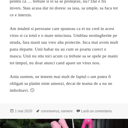
pentru ca … trebuie si ei sa se protejeze, nu? Dar e fix
invers. Stau acasa dar isi doresc sa iasa, sa umple, sa faca tot
ce e interzis.
Am intalnit si persoane care spuneau ca ei nu cred in acest
virus si ca totul e o mare minciuna. Umblau nestingherite pe
strada, fara masti sau vreo alta protectie. Inca mai avem mult
pana departe. Unii habar nu au cum se poarta corect o
masca. Unii nu stiu nici acum ca trebuie sa se spele pe maini
tot timpul, nu doar atunci cand apare un virus nou.
Astia suntem, ne temem mai mult de faptul c-am putea fi
obligati sa platim niste amenzi, decat de teama de a nu ne
imbolnavi. 🙁
Publicat
1 mai 2020
Etichete
coronavirus
,
oameni
Lasă un comentariu
la Oamenil
pe